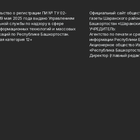
ьство о регистрации ПИ № ТУ 02-
Официальный сайт общес
 19 мая 2025 года выдано Управлением
газеты Шаранского район
ной службы по надзору в сфере
Башкортостан «Шарански
нформационных технологий и массовых
УЧРЕДИТЕЛЬ:
аций по Республике Башкортостан.
Агентство по печати и с
ая категория 12+
информации Республики 
Акционерное общество И
«Республика Башкортоста
Директор (главный редак