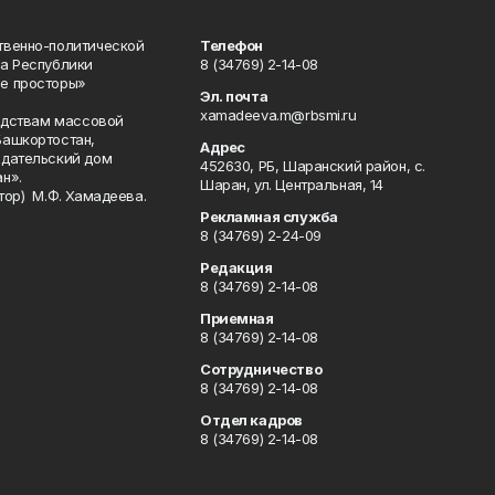
твенно-политической
Телефон
а Республики
8 (34769) 2-14-08
е просторы»
Эл. почта
xamadeeva.m@rbsmi.ru
редствам массовой
Башкортостан,
Адрес
здательский дом
452630, РБ, Шаранский район, с.
н».
Шаран, ул. Центральная, 14
тор) М.Ф. Хамадеева.
Рекламная служба
8 (34769) 2-24-09
Редакция
8 (34769) 2-14-08
Приемная
8 (34769) 2-14-08
Сотрудничество
8 (34769) 2-14-08
Отдел кадров
8 (34769) 2-14-08