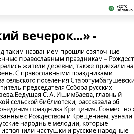
+22 °С
Облачно
кий вечерок…» -
од таким названием прошли святочные
щенные православным праздникам – Рождест
рались жители деревни, также приехали на
евень. С православными праздниками
а сельского поселения Старотумбагушевск
ститель председателя Собора русских
аева.Ведущая С. А. Ишимбаева, главный
ой сельской библиотеки, рассказала об
роведения праздника Крещения. Совместно 
занные с Рождеством и Крещением, узнали
русские народные мелодии, которые
о исполнили частушки и русские народные