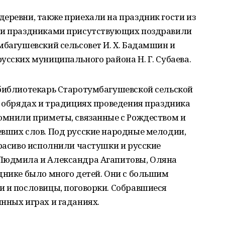
еревни, также приехали на праздник гости из
ыми праздниками присутствующих поздравили
мбагушевский сельсовет И. Х. Бадамшин и
усских муниципального района Н. Г. Субаева.
 библиотекарь Старотумбагушевской сельской
, обрядах и традициях проведения праздника
помнили приметы, связанные с Рождеством и
евших слов. Под русские народные мелодии,
красиво исполнили частушки и русские
 Людмила и Александра Агапитовы, Оляна
днике было много детей. Они с большим
и и пословицы, поговорки. Собравшиеся
нных играх и гаданиях.