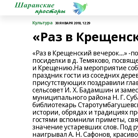
Культура
30 ЯНВАРЯ 2018, 12:29
«Раз в Крещенс
«Раз в Крещенский вечерок…» -п
посиделки в д. Темяково, посвя
и Крещению.На мероприятие соб
праздник гости из соседних дер
присутствующих поздравили глав
сельсовет И. Х. Бадамшин и заме
муниципального района Н. Г. Суб
библиотекарь Старотумбагушевск
истории, обрядах и традициях п
гостями вспомнили приметы, свя
значение устаревших слов. Под 
наигрывал А. Н. Сафонов, красив