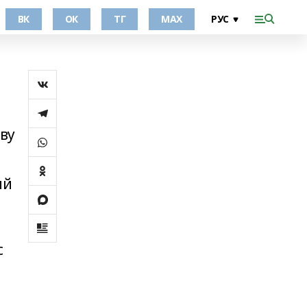
ВК
ОК
ТГ
МАХ
ву
ий
с