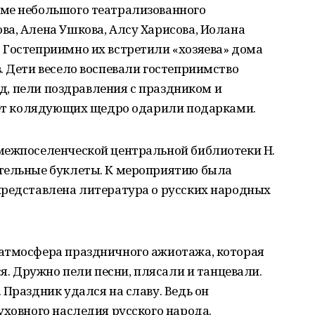
ме небольшого театрализованного
а, Алена Ушкова, Алсу Харисова, Иолана
 Гостеприимно их встретили «хозяева» дома
. Дети весело воспевали гостеприимство
руд, пели поздравления с праздником и
твет колядующих щедро одарили подарками.
межпоселенческой центральной библиотеки Н.
тельные буклеты. К мероприятию была
представлена литература о русских народных
атмосфера праздничного ажиотажа, которая
ся. Дружно пели песни, плясали и танцевали.
 Праздник удался на славу. Ведь он
уховного наследия русского народа.