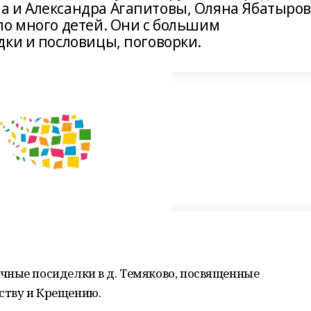
 и Александра Агапитовы, Оляна Ябатыров
ло много детей. Они с большим
дки и пословицы, поговорки.
чные посиделки в д. Темяково, посвященные
ству и Крещению.