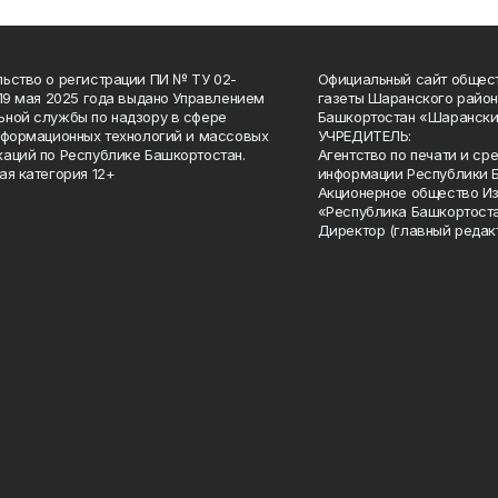
ьство о регистрации ПИ № ТУ 02-
Официальный сайт общес
 19 мая 2025 года выдано Управлением
газеты Шаранского район
ной службы по надзору в сфере
Башкортостан «Шарански
нформационных технологий и массовых
УЧРЕДИТЕЛЬ:
аций по Республике Башкортостан.
Агентство по печати и с
ая категория 12+
информации Республики 
Акционерное общество И
«Республика Башкортоста
Директор (главный редак