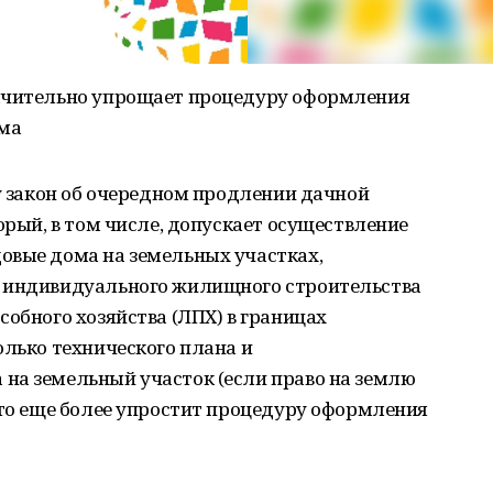
начительно упрощает процедуру оформления
ма
лу закон об очередном продлении дачной
орый, в том числе, допускает осуществление
овые дома на земельных участках,
, индивидуального жилищного строительства
собного хозяйства (ЛПХ) в границах
олько технического плана и
на земельный участок (если право на землю
что еще более упростит процедуру оформления