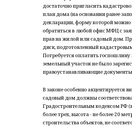
достаточно пригласить кадастрово
план дома (на основании ранее за
декларации, форму которой можно с
обратиться в любой офис МФЦ с зая
прав на жилой или садовый дом. П
диск, подготовленный кадастровым
Потребуется оплатить госпошлину в
земельный участок не было зареги
правоустанавливающие документы 
В законе особенно акцентируется 
садовый дом должны соответствов
Градостроительным кодексом РФ (в 
более трех, высота - не более 20 ме
строительства объектов, не соотв