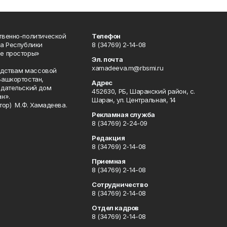
твенно-политической
Телефон
а Республики
8 (34769) 2-14-08
е просторы»
Эл. почта
xamadeeva.m@rbsmi.ru
редствам массовой
Башкортостан,
Адрес
здательский дом
452630, РБ, Шаранский район, с.
н».
Шаран, ул. Центральная, 14
тор) М.Ф. Хамадеева.
Рекламная служба
8 (34769) 2-24-09
Редакция
8 (34769) 2-14-08
Приемная
8 (34769) 2-14-08
Сотрудничество
8 (34769) 2-14-08
Отдел кадров
8 (34769) 2-14-08