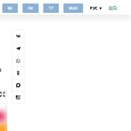
ВК
ОК
ТГ
МАХ
о