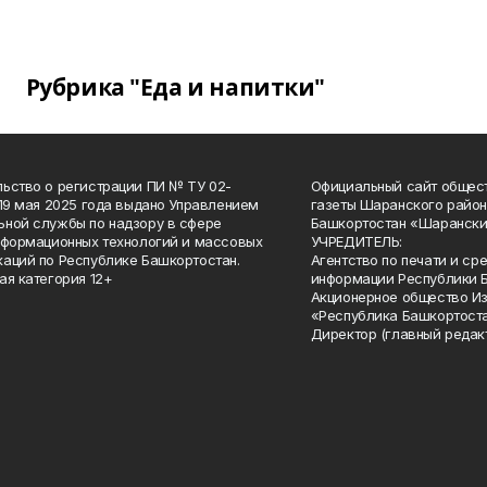
Рубрика "Еда и напитки"
ьство о регистрации ПИ № ТУ 02-
Официальный сайт общес
 19 мая 2025 года выдано Управлением
газеты Шаранского район
ной службы по надзору в сфере
Башкортостан «Шарански
нформационных технологий и массовых
УЧРЕДИТЕЛЬ:
аций по Республике Башкортостан.
Агентство по печати и с
ая категория 12+
информации Республики 
Акционерное общество И
«Республика Башкортоста
Директор (главный редак