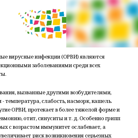
ные вирусные инфекции (ОРВИ) являются
кционными заболеваниями среди всех
ты.
евания, вызванные другими возбудителями,
 температура, слабость, насморк, кашель.
угие ОРВИ, протекает в более тяжелой форме и
вмонию, отит, синуситы и т. д. Особенно грипп
ых с возрастом иммунитет ослабевает, а
увеличивает риск возникновения серьезных