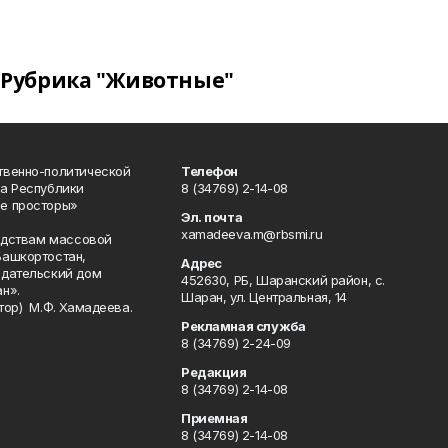
Рубрика "Животные"
твенно-политической
Телефон
а Республики
8 (34769) 2-14-08
е просторы»
Эл. почта
xamadeeva.m@rbsmi.ru
редствам массовой
Башкортостан,
Адрес
здательский дом
452630, РБ, Шаранский район, с.
н».
Шаран, ул. Центральная, 14
тор) М.Ф. Хамадеева.
Рекламная служба
8 (34769) 2-24-09
Редакция
8 (34769) 2-14-08
Приемная
8 (34769) 2-14-08