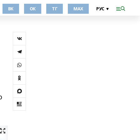
ВК
ОК
ТГ
МАХ
о