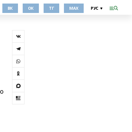
ВК
ОК
ТГ
МАХ
то