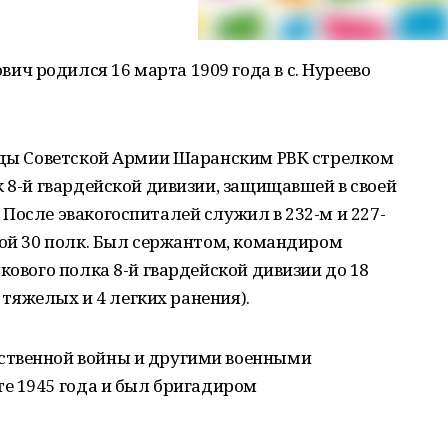
ч родился 16 марта 1909 года в с. Нуреево
ряды Советской Армии Шаранским РВК стрелком
к 8-й гвардейской дивизии, защищавшей в своей
После эвакогоспиталей служил в 232-м и 227-
ной 30 полк. Был сержантом, командиром
кового полка 8-й гвардейской дивизии до 18
3 тяжелых и 4 легких ранения).
ственной войны и другими военными
те 1945 года и был бригадиром