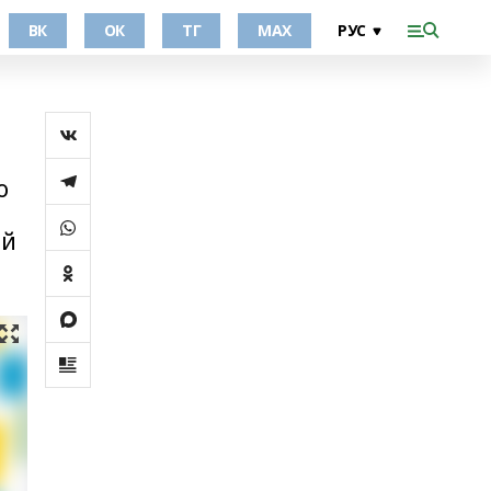
ВК
ОК
ТГ
МАХ
о
ой