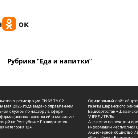
Рубрика "Еда и напитки"
ьство о регистрации ПИ № ТУ 02-
Официальный сайт общес
 19 мая 2025 года выдано Управлением
газеты Шаранского район
ной службы по надзору в сфере
Башкортостан «Шарански
нформационных технологий и массовых
УЧРЕДИТЕЛЬ:
аций по Республике Башкортостан.
Агентство по печати и с
ая категория 12+
информации Республики 
Акционерное общество И
«Республика Башкортоста