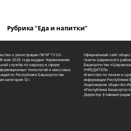
Рубрика "Еда и напитки"
ьство о регистрации ПИ № ТУ 02-
Официальный сайт общес
 19 мая 2025 года выдано Управлением
газеты Шаранского район
ной службы по надзору в сфере
Башкортостан «Шарански
нформационных технологий и массовых
УЧРЕДИТЕЛЬ:
аций по Республике Башкортостан.
Агентство по печати и с
ая категория 12+
информации Республики 
Акционерное общество И
«Республика Башкортоста
Директор (главный редак