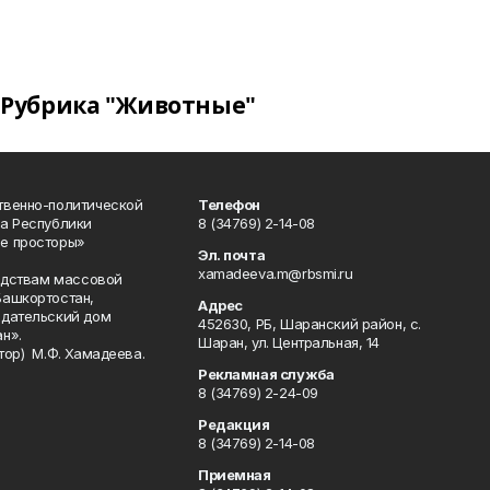
Рубрика "Животные"
твенно-политической
Телефон
а Республики
8 (34769) 2-14-08
е просторы»
Эл. почта
xamadeeva.m@rbsmi.ru
редствам массовой
Башкортостан,
Адрес
здательский дом
452630, РБ, Шаранский район, с.
н».
Шаран, ул. Центральная, 14
тор) М.Ф. Хамадеева.
Рекламная служба
8 (34769) 2-24-09
Редакция
8 (34769) 2-14-08
Приемная