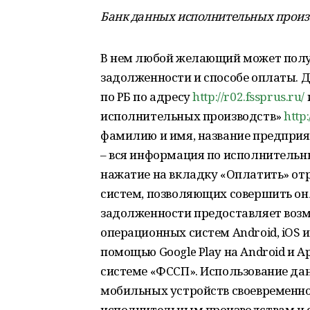
Банк данных исполнительных произ
В нем любой желающий может пол
задолженности и способе оплаты. 
по РБ по адресу
http://r02.fssprus.ru/
исполнительных производств»
http:
фамилию и имя, название предприя
– вся информация по исполнительны
нажатие на вкладку «Оплатить» о
систем, позволяющих совершить о
задолженности предоставляет воз
операционных систем Android, iOS и
помощью Google Play на Android и Ap
системе «ФССП». Использование д
мобильных устройств своевременно
исполнительным производствам и с