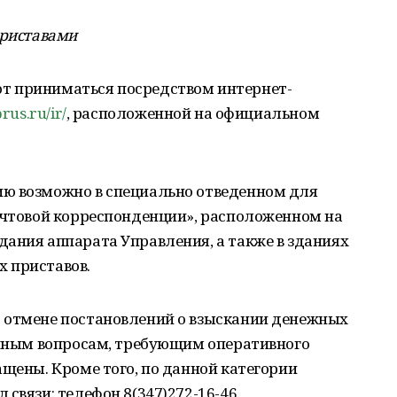
приставами
т приниматься посредством интернет-
prus.ru/ir/
, расположенной на официальном
ю возможно в специально отведенном для
почтовой корреспонденции», расположенном на
ания аппарата Управления, а также в зданиях
 приставов.
 отмене постановлений о взыскании денежных
и иным вопросам, требующим оперативного
ащены. Кроме того, по данной категории
связи: телефон 8(347)272-16-46.