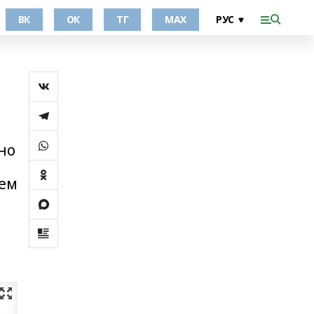
ВК
ОК
ТГ
МАХ
но
ием