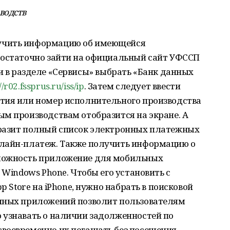
водств
учить информацию об имеющейся
Достаточно зайти на официальный сайт УФССП
и в разделе «Сервисы» выбрать «Банк данных
//r02.fssprus.ru/iss/ip
. Затем следует ввести
тия или номер исполнительного производства
м производствам отобразится на экране. А
тразит полный список электронных платежных
нлайн-платеж. Также получить информацию о
можность приложение для мобильных
 Windows Phone. Чтобы его установить с
p Store на iPhone, нужно набрать в поисковой
анных приложений позволит пользователям
 узнавать о наличии задолженностей по
воевременно их погашать без посещения