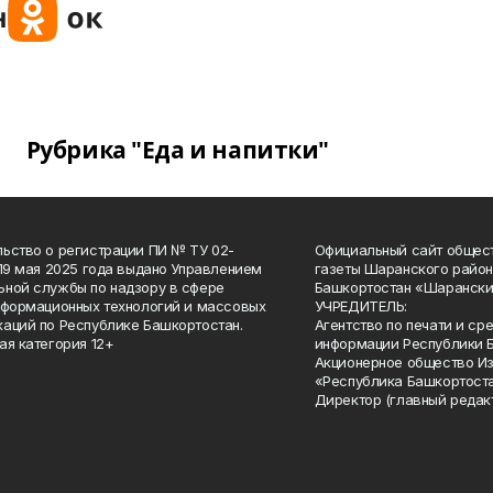
Рубрика "Еда и напитки"
ьство о регистрации ПИ № ТУ 02-
Официальный сайт общес
 19 мая 2025 года выдано Управлением
газеты Шаранского район
ной службы по надзору в сфере
Башкортостан «Шарански
нформационных технологий и массовых
УЧРЕДИТЕЛЬ:
аций по Республике Башкортостан.
Агентство по печати и с
ая категория 12+
информации Республики 
Акционерное общество И
«Республика Башкортоста
Директор (главный редак