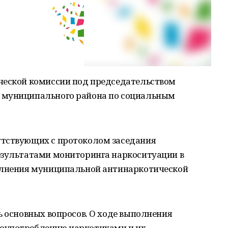
ческой комиссии под председательством
 муниципального района по социальным
утствующих с протоколом заседания
езультатами мониторинга наркоситуации в
олнения муниципальной антинаркотической
ь основных вопросов. О ходе выполнения
оупотреблению наркотиками и их