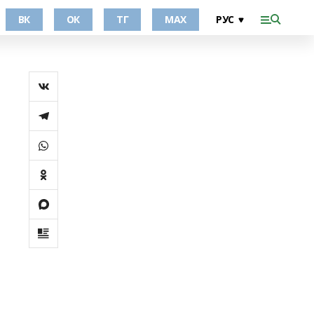
ВК
ОК
ТГ
МАХ