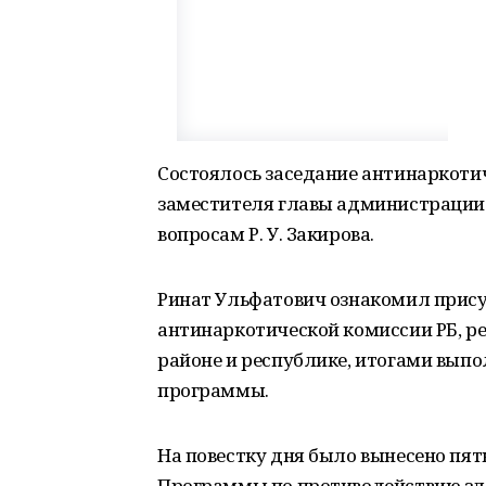
Состоялось заседание антинаркоти
заместителя главы администрации
вопросам Р. У. Закирова.
Ринат Ульфатович ознакомил прис
антинаркотической комиссии РБ, р
районе и республике, итогами вып
программы.
На повестку дня было вынесено пят
Программы по противодействию зл