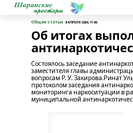
Общие статьи
8 АПРЕЛЯ 2020, 11:46
Об итогах выпо
антинаркотиче
Состоялось заседание антинарко
заместителя главы администрац
вопросам Р. У. Закирова.Ринат У
протоколом заседания антинарко
мониторинга наркоситуации в ра
муниципальной антинаркотичес