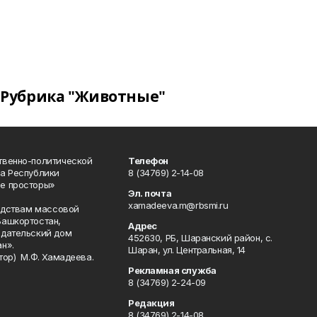
Рубрика "Животные"
твенно-политической
Телефон
а Республики
8 (34769) 2-14-08
е просторы»
Эл. почта
xamadeeva.m@rbsmi.ru
редствам массовой
Башкортостан,
Адрес
здательский дом
452630, РБ, Шаранский район, с.
н».
Шаран, ул. Центральная, 14
тор) М.Ф. Хамадеева.
Рекламная служба
8 (34769) 2-24-09
Редакция
8 (34769) 2-14-08