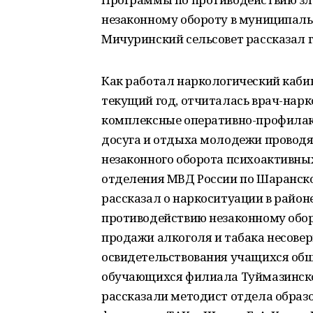
незаконному обороту в муниципальн
Мичуринский сельсовет рассказал гл
Как работал наркологический каби
текущий год, отчиталась врач-нарко
комплексные оперативно-профилак
досуга и отдыха молодежи проводят
незаконного оборота психоактивны
отделения МВД России по Шаранском
рассказал о наркоситуации в районе 
противодействию незаконному обор
продажи алкоголя и табака несове
освидетельствования учащихся об
обучающихся филиала Туймазинск
рассказали методист отдела образо