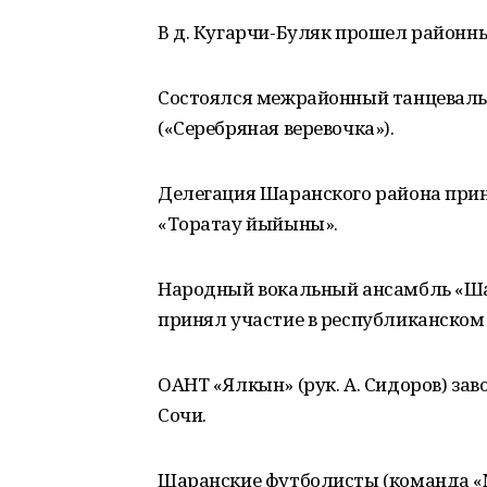
В д. Кугарчи-Буляк прошел районн
Состоялся межрайонный танцеваль
(«Серебряная веревочка»).
Делегация Шаранского района прин
«Торатау йыйыны».
Народный вокальный ансамбль «Шар
принял участие в республиканском
ОАНТ «Ялкын» (рук. А. Сидоров) заво
Сочи.
Шаранские футболисты (команда «