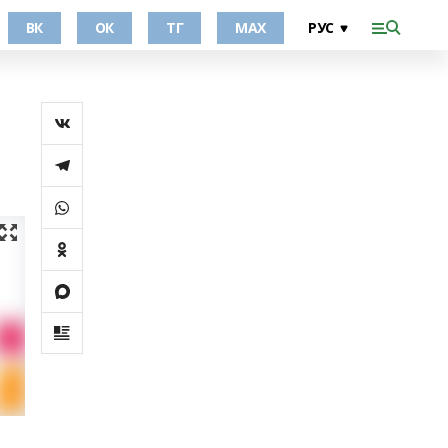
ВК
ОК
ТГ
МАХ