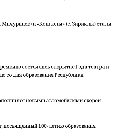
. Мичуринск) и «Кош юлы» (с. Зириклы) стали
Еремкино состоялись открытие Года театра и
ию со дня образования Республики
пополнился новыми автомобилями скорой
т, посвященный 100-летию образования