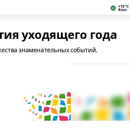
+18 °С
Ясно
ия уходящего года
жества знаменательных событий.