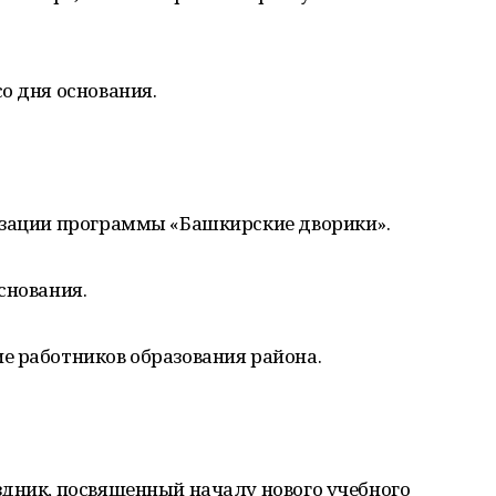
о дня основания.
изации программы «Башкирские дворики».
снования.
е работников образования района.
здник, посвященный началу нового учебного