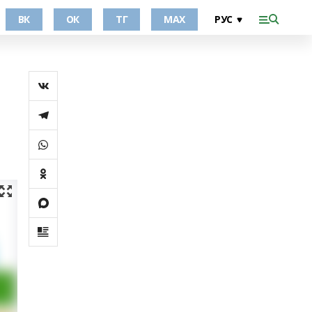
ВК
ОК
ТГ
МАХ