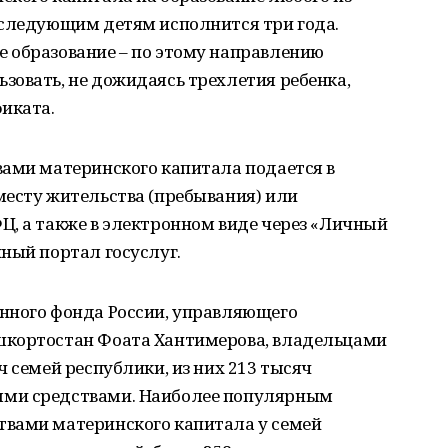
оследующим детям исполнится три года.
 образование – по этому направлению
зовать, не дожидаясь трехлетия ребенка,
иката.
вами материнского капитала подается в
месту жительства (пребывания) или
Ц, а также в электронном виде через «Личный
ный портал госуслуг.
нного фонда России, управляющего
шкортостан Фоата Хантимерова, владельцами
ч семей республики, из них 213 тысяч
ыми средствами. Наиболее популярным
вами материнского капитала у семей