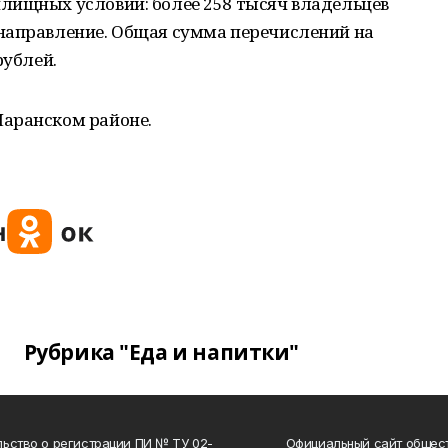
лищных условий: более 258 тысяч владельцев
направление. Общая сумма перечислений на
рублей.
Шаранском районе.
Рубрика "Еда и напитки"
ьство о регистрации ПИ № ТУ 02-
Официальный сайт общес