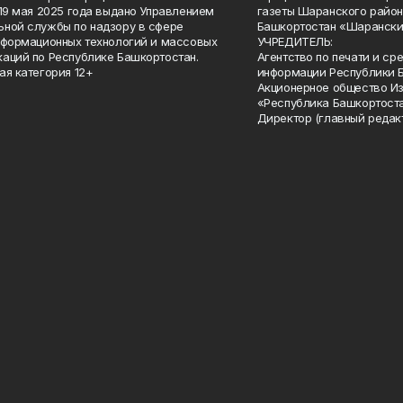
 19 мая 2025 года выдано Управлением
газеты Шаранского район
ной службы по надзору в сфере
Башкортостан «Шарански
нформационных технологий и массовых
УЧРЕДИТЕЛЬ:
аций по Республике Башкортостан.
Агентство по печати и с
ая категория 12+
информации Республики 
Акционерное общество И
«Республика Башкортоста
Директор (главный редак