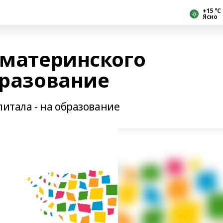
+15 °С
Ясно
 материнского
бразование
питала - на образование