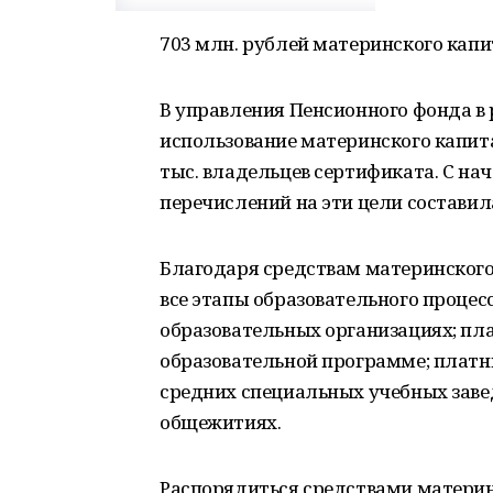
703 млн. рублей материнского капи
В управления Пенсионного фонда в 
использование материнского капита
тыс. владельцев сертификата. С на
перечислений на эти цели составила
Благодаря средствам материнского
все этапы образовательного процес
образовательных организациях; пл
образовательной программе; платн
средних специальных учебных завед
общежитиях.
Распорядиться средствами материн