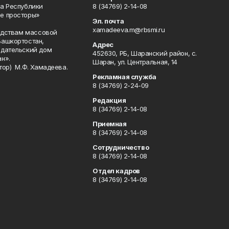
а Республики
8 (34769) 2-14-08
е просторы»
Эл. почта
xamadeeva.m@rbsmi.ru
редствам массовой
Башкортостан,
Адрес
здательский дом
452630, РБ, Шаранский район, с.
н».
Шаран, ул. Центральная, 14
тор) М.Ф. Хамадеева.
Рекламная служба
8 (34769) 2-24-09
Редакция
8 (34769) 2-14-08
Приемная
8 (34769) 2-14-08
Сотрудничество
8 (34769) 2-14-08
Отдел кадров
8 (34769) 2-14-08