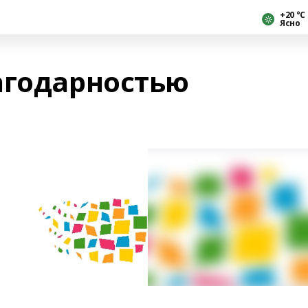
+20 °С
Ясно
агодарностью