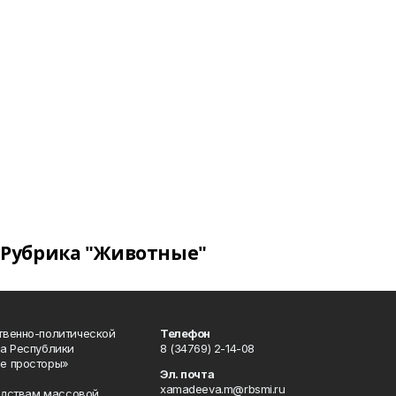
Рубрика "Животные"
твенно-политической
Телефон
а Республики
8 (34769) 2-14-08
е просторы»
Эл. почта
xamadeeva.m@rbsmi.ru
редствам массовой