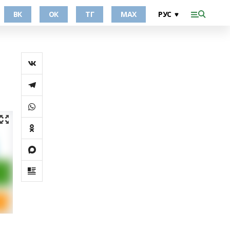
ВК
ОК
ТГ
МАХ