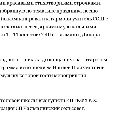
ми красивыми стихотворными строчками.
обранную по тематике праздника песню.
(аккомпанировал на гармони учитель СОШ с.
 несколько песен, яркими музыкальными
и 1 – 11 классов СОШ с. Чалмалы, Динара
аздник от начала до конца шел на татарском
рограмма исполнением Наилей Шаяхметовой
д музыку которой гости мероприятия
столовой школы выступили ИП ГКФХ Р. Х.
рация СП Чалмалинский сельсовет.