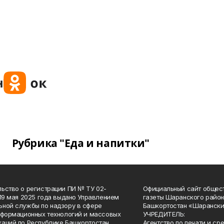
Рубрика "Еда и напитки"
ьство о регистрации ПИ № ТУ 02-
Официальный сайт общес
 19 мая 2025 года выдано Управлением
газеты Шаранского район
ной службы по надзору в сфере
Башкортостан «Шарански
нформационных технологий и массовых
УЧРЕДИТЕЛЬ:
аций по Республике Башкортостан.
Агентство по печати и с