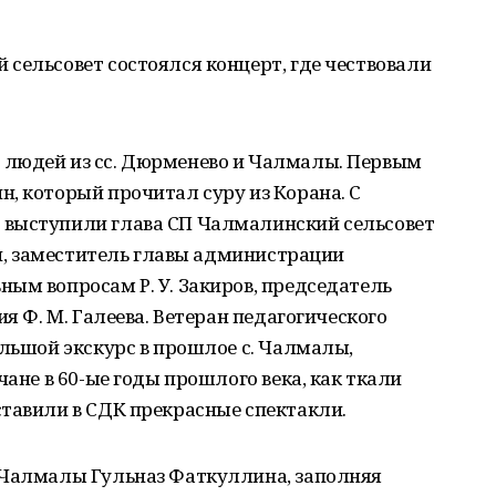
сельсовет состоялся концерт, где чествовали
 людей из сс. Дюрменево и Чалмалы. Первым
, который прочитал суру из Корана. С
 выступили глава СП Чалмалинский сельсовет
ин, заместитель главы администрации
ым вопросам Р. У. Закиров, председатель
ия Ф. М. Галеева. Ветеран педагогического
ольшой экскурс в прошлое с. Чалмалы,
чане в 60-ые годы прошлого века, как ткали
ставили в СДК прекрасные спектакли.
 Чалмалы Гульназ Фаткуллина, заполняя