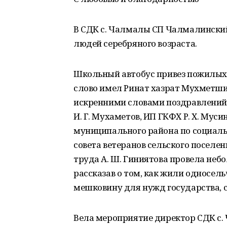
В СДК с. Чалмалы СП Чалмалинский 
людей серебряного возраста.
Школьный автобус привез пожилых
слово имел Ринат хазрат Мухметшин
искренними словами поздравлений
И. Г. Мухаметов, ИП ГКФХ Р. Х. Мус
муниципального района по социальн
совета ветеранов сельского поселен
труда А. Ш. Гиниятова провела неб
рассказав о том, как жили односель
мешковину для нужд государства, 
Вела мероприятие директор СДК с.