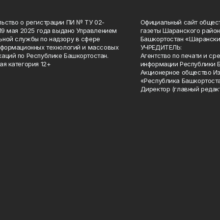
ьство о регистрации ПИ № ТУ 02-
Официальный сайт общес
 19 мая 2025 года выдано Управлением
газеты Шаранского район
ной службы по надзору в сфере
Башкортостан «Шарански
нформационных технологий и массовых
УЧРЕДИТЕЛЬ:
аций по Республике Башкортостан.
Агентство по печати и с
ая категория 12+
информации Республики 
Акционерное общество И
«Республика Башкортоста
Директор (главный редак