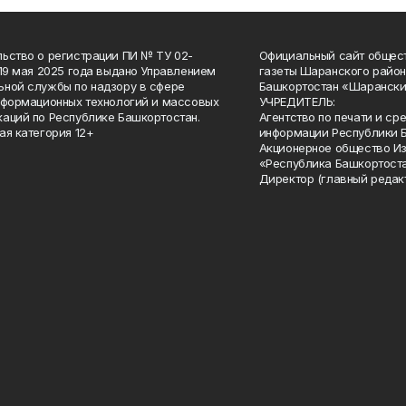
ьство о регистрации ПИ № ТУ 02-
Официальный сайт общес
 19 мая 2025 года выдано Управлением
газеты Шаранского район
ной службы по надзору в сфере
Башкортостан «Шарански
нформационных технологий и массовых
УЧРЕДИТЕЛЬ:
аций по Республике Башкортостан.
Агентство по печати и с
ая категория 12+
информации Республики 
Акционерное общество И
«Республика Башкортоста
Директор (главный редак