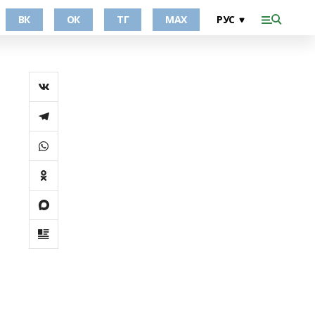
ВК
ОК
ТГ
МАХ