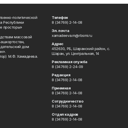
твенно-политической
Телефон
а Республики
8 (34769) 2-14-08
е просторы»
Эл. почта
xamadeeva.m@rbsmi.ru
редствам массовой
Башкортостан,
Адрес
здательский дом
452630, РБ, Шаранский район, с.
н».
Шаран, ул. Центральная, 14
тор) М.Ф. Хамадеева.
Рекламная служба
8 (34769) 2-24-09
Редакция
8 (34769) 2-14-08
Приемная
8 (34769) 2-14-08
Сотрудничество
8 (34769) 2-14-08
Отдел кадров
8 (34769) 2-14-08