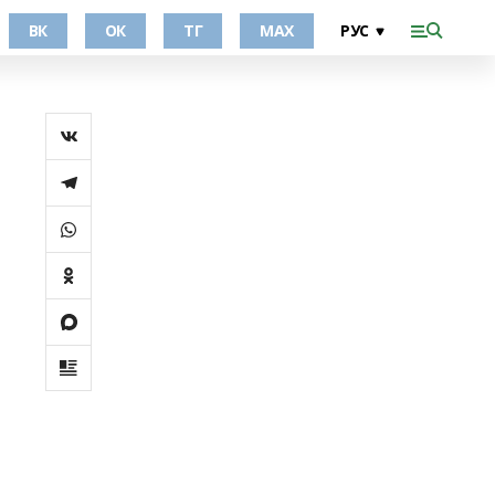
ВК
ОК
ТГ
МАХ