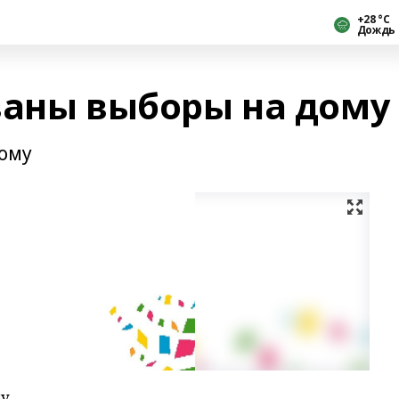
+28 °С
Дождь
ваны выборы на дому
дому
му