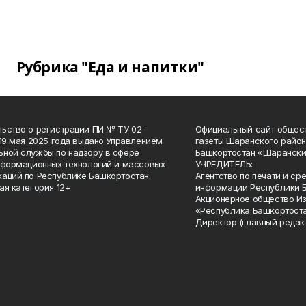
Рубрика "Еда и напитки"
ьство о регистрации ПИ № ТУ 02-
Официальный сайт общес
 19 мая 2025 года выдано Управлением
газеты Шаранского район
ной службы по надзору в сфере
Башкортостан «Шарански
нформационных технологий и массовых
УЧРЕДИТЕЛЬ:
аций по Республике Башкортостан.
Агентство по печати и с
ая категория 12+
информации Республики 
Акционерное общество И
«Республика Башкортоста
Директор (главный редак