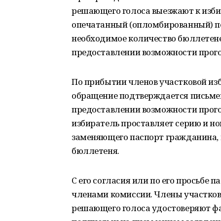
решающего голоса выезжают к изби
опечатанный (опломбированный) пе
необходимое количество бюллетене
предоставлении возможности прого
По прибытии членов участковой из
обращение подтверждается письмен
предоставлении возможности прого
избиратель проставляет серию и но
заменяющего паспорт гражданина, 
бюллетеня.
С его согласия или по его просьбе
членами комиссии. Члены участков
решающего голоса удостоверяют ф