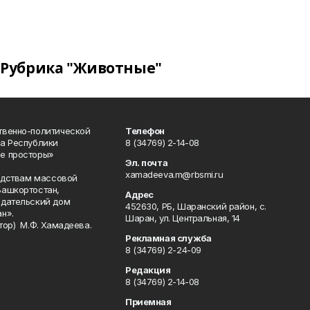
Рубрика "Животные"
твенно-политической
Телефон
а Республики
8 (34769) 2-14-08
е просторы»
Эл. почта
xamadeeva.m@rbsmi.ru
редствам массовой
Башкортостан,
Адрес
здательский дом
452630, РБ, Шаранский район, с.
н».
Шаран, ул. Центральная, 14
тор) М.Ф. Хамадеева.
Рекламная служба
8 (34769) 2-24-09
Редакция
8 (34769) 2-14-08
Приемная