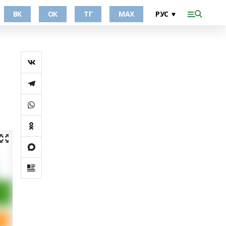
ВК
ОК
ТГ
МАХ