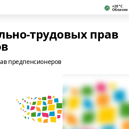
+20 °С
Облачно
льно-трудовых прав
ов
рав предпенсионеров