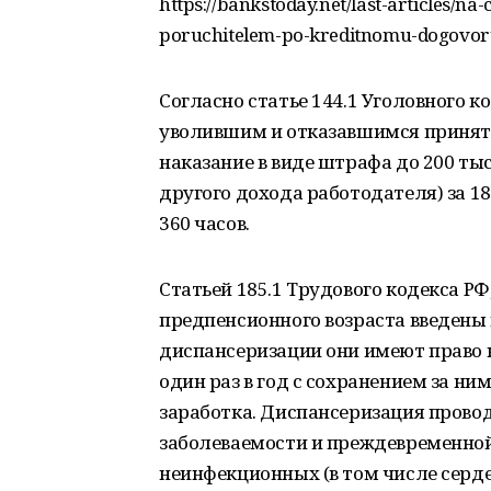
https://bankstoday.net/last-articles/n
poruchitelem-po-kreditnomu-dogovo
Согласно статье 144.1 Уголовного к
уволившим и отказавшимся принять
наказание в виде штрафа до 200 тыс
другого дохода работодателя) за 1
360 часов.
Статьей 185.1 Трудового кодекса РФ,
предпенсионного возраста введены 
диспансеризации они имеют право н
один раз в год с сохранением за ни
заработка. Диспансеризация прово
заболеваемости и преждевременной
неинфекционных (в том числе серд