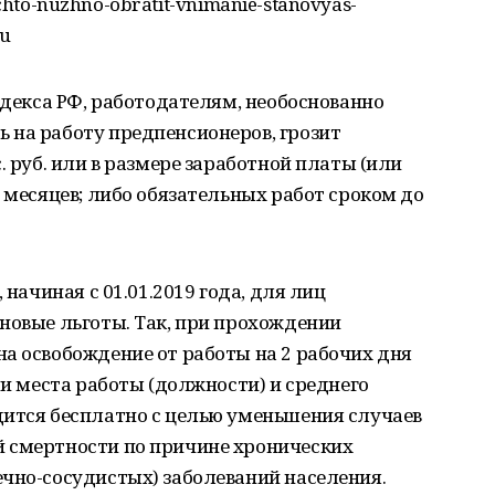
a-chto-nuzhno-obratit-vnimanie-stanovyas-
ru
одекса РФ, работодателям, необоснованно
 на работу предпенсионеров, грозит
. руб. или в размере заработной платы (или
8 месяцев; либо обязательных работ сроком до
 начиная с 01.01.2019 года, для лиц
новые льготы. Так, при прохождении
а освобождение от работы на 2 рабочих дня
ми места работы (должности) и среднего
дится бесплатно с целью уменьшения случаев
 смертности по причине хронических
ечно-сосудистых) заболеваний населения.