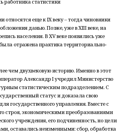
ь работника статистики
 относятся еще к IX веку – тогда чиновники
ложения данью. Позже, уже в XIII веке, на
епись населения. В XV веке появились уже
е была отражена практика территориально-
лее чем двухвековую историю. Именно в этот
 император Александр I учредил Министерство
турным статистическим подразделением. С
осударственный статус и доказала свою
для государственного управления. Вместе с
го строя, экономическими преобразованиями
кого учреждения, его подчиненность, но цели
ами, оставались неизменными: сбор, обработка