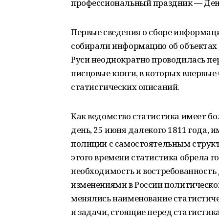
профессиональный праздник — Ден
Первые сведения о сборе информации
собирали информацию об объектах об
Руси неоднократно проводилась пер
писцовые книги, в которых впервы
статистических описаний.
Как ведомство статистика имеет бо
день, 25 июня далекого 1811 года,
полиции с самостоятельным струк
этого времени статистика обрела г
необходимость и востребованность 
изменениями в России политическо
менялись наименование статистичес
и задачи, стоящие перед статистик