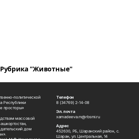
Рубрика "Животные"
твенно-политической
Телефон
а Республики
8 (34769) 2-14-08
е просторы»
Эл. почта
xamadeeva.m@rbsmi.ru
редствам массовой
Башкортостан,
Адрес
здательский дом
452630, РБ, Шаранский район, с.
н».
Шаран, ул. Центральная, 14