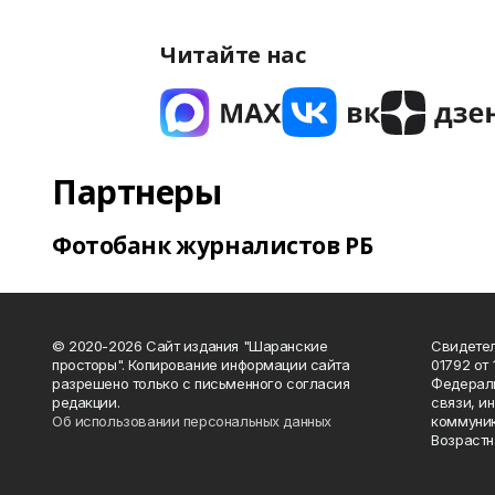
Читайте нас
Партнеры
Фотобанк журналистов РБ
© 2020-2026 Сайт издания "Шаранские
Свидетел
просторы". Копирование информации сайта
01792 от
разрешено только с письменного согласия
Федераль
редакции.
связи, и
Об использовании персональных данных
коммуник
Возрастн