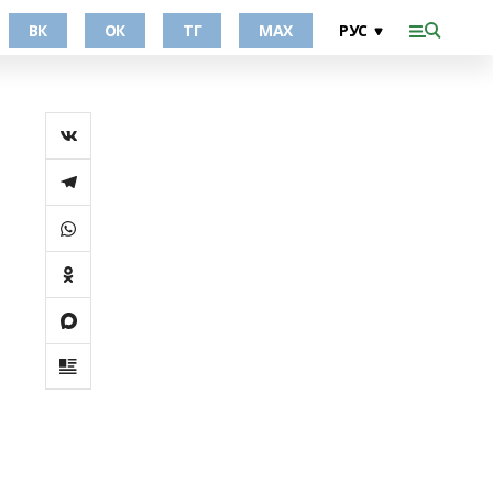
ВК
ОК
ТГ
МАХ