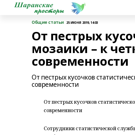
Общие статьи
25 ИЮНЯ 2019, 14:03
От пестрых кус
мозаики – к че
современности
От пестрых кусочков статистиче
современности
От пестрых кусочков статистическ
современности
Сотрудники статистической служб