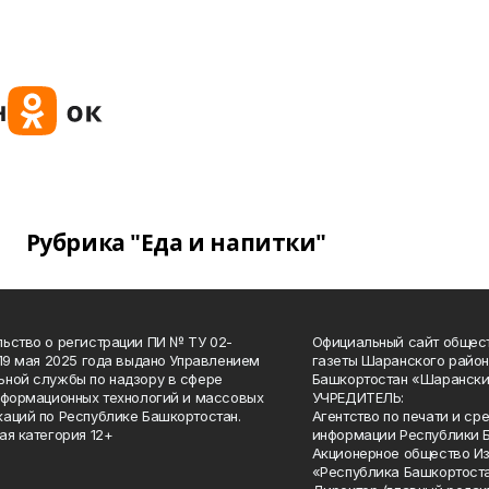
Рубрика "Еда и напитки"
ьство о регистрации ПИ № ТУ 02-
Официальный сайт общес
 19 мая 2025 года выдано Управлением
газеты Шаранского район
ной службы по надзору в сфере
Башкортостан «Шарански
нформационных технологий и массовых
УЧРЕДИТЕЛЬ:
аций по Республике Башкортостан.
Агентство по печати и с
ая категория 12+
информации Республики 
Акционерное общество И
«Республика Башкортоста