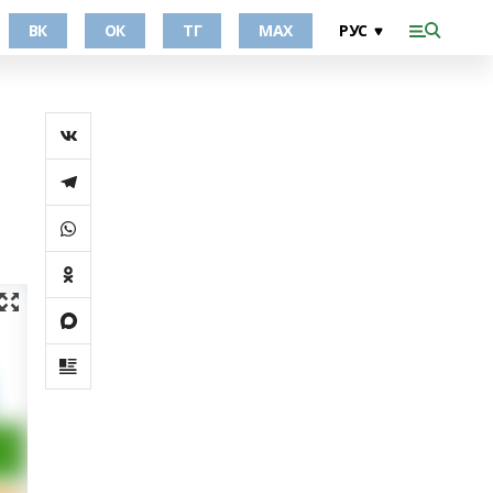
ВК
ОК
ТГ
МАХ