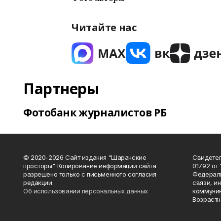
Читайте нас
Партнеры
Фотобанк журналистов РБ
© 2020-2026 Сайт издания "Шаранские
Свидетел
просторы". Копирование информации сайта
01792 от
разрешено только с письменного согласия
Федераль
редакции.
связи, и
Об использовании персональных данных
коммуник
Возрастн