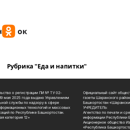
Рубрика "Еда и напитки"
ьство о регистрации ПИ № ТУ 02-
Официальный сайт общес
 19 мая 2025 года выдано Управлением
газеты Шаранского район
ной службы по надзору в сфере
Башкортостан «Шарански
нформационных технологий и массовых
УЧРЕДИТЕЛЬ:
аций по Республике Башкортостан.
Агентство по печати и с
ая категория 12+
информации Республики 
Акционерное общество И
«Республика Башкортоста