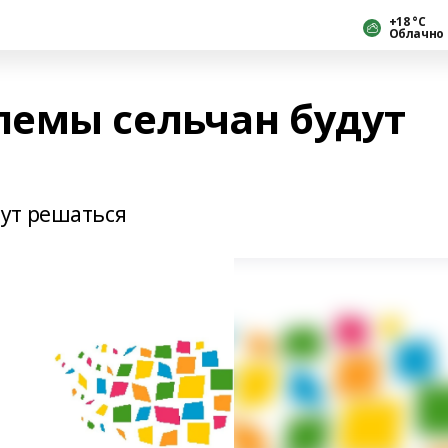
+18 °С
Облачно
емы сельчан будут
ут решаться