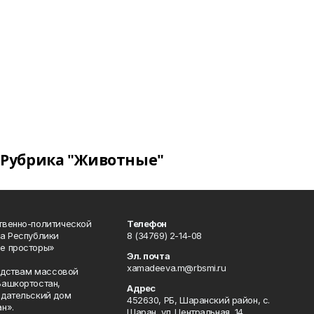
Рубрика "Животные"
твенно-политической
Телефон
а Республики
8 (34769) 2-14-08
е просторы»
Эл. почта
xamadeeva.m@rbsmi.ru
редствам массовой
Башкортостан,
Адрес
здательский дом
452630, РБ, Шаранский район, с.
н».
Шаран, ул. Центральная, 14