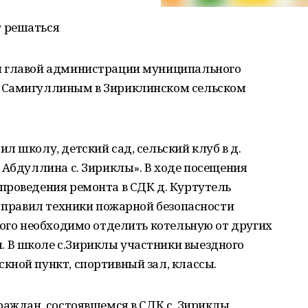
 решаться
н главой администрации муниципального
 Самигуллиным в Зириклинском сельском
л школу, детский сад, сельский клуб в д.
 Абдуллина с. Зириклы». В ходе посещения
проведения ремонта в СДК д. Куртутель
я правил техники пожарной безопасности
того необходимо отделить котельную от других
 В школе с.Зириклы участники выездного
кной пункт, спортивный зал, классы.
раждан, состоявшемся в СДК с. Зириклы,