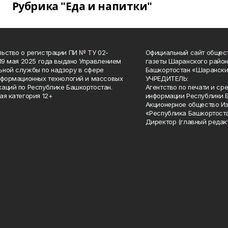
Рубрика "Еда и напитки"
ьство о регистрации ПИ № ТУ 02-
Официальный сайт общес
 19 мая 2025 года выдано Управлением
газеты Шаранского район
ной службы по надзору в сфере
Башкортостан «Шарански
нформационных технологий и массовых
УЧРЕДИТЕЛЬ:
аций по Республике Башкортостан.
Агентство по печати и с
ая категория 12+
информации Республики 
Акционерное общество И
«Республика Башкортоста
Директор (главный редак