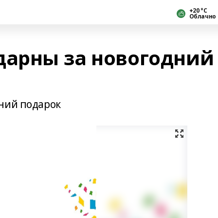
+20 °С
Облачно
дарны за новогодний
ний подарок