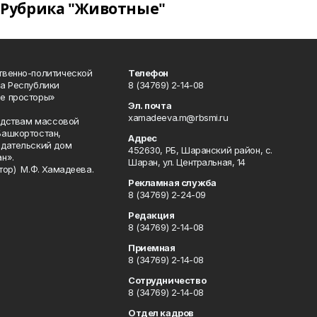
Рубрика "Животные"
твенно-политической
Телефон
а Республики
8 (34769) 2-14-08
е просторы»
Эл. почта
xamadeeva.m@rbsmi.ru
редствам массовой
Башкортостан,
Адрес
здательский дом
452630, РБ, Шаранский район, с.
н».
Шаран, ул. Центральная, 14
тор) М.Ф. Хамадеева.
Рекламная служба
8 (34769) 2-24-09
Редакция
8 (34769) 2-14-08
Приемная
8 (34769) 2-14-08
Сотрудничество
8 (34769) 2-14-08
Отдел кадров