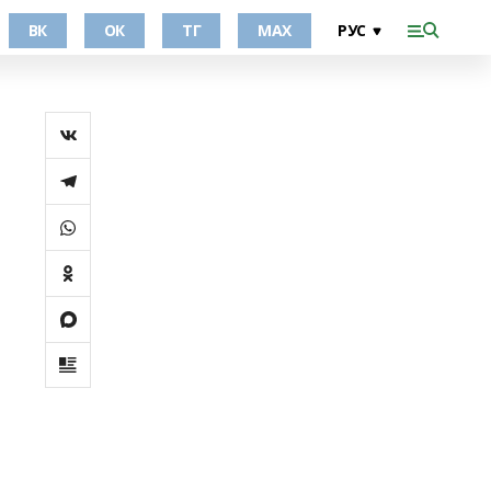
ВК
ОК
ТГ
МАХ