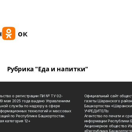
Рубрика "Еда и напитки"
ьство о регистрации ПИ № ТУ 02-
Официальный сайт общес
 19 мая 2025 года выдано Управлением
газеты Шаранского район
ной службы по надзору в сфере
Башкортостан «Шарански
нформационных технологий и массовых
УЧРЕДИТЕЛЬ:
аций по Республике Башкортостан.
Агентство по печати и с
ая категория 12+
информации Республики 
Акционерное общество И
«Республика Башкортоста