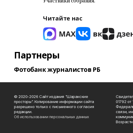
Участники собрания.
Читайте нас
Партнеры
Фотобанк журналистов РБ
© 2020-2026 Сайт издания "Шаранские
Свидетел
просторы". Копирование информации сайта
01792 от
разрешено только с письменного согласия
Федераль
редакции.
связи, и
Об использовании персональных данных
коммуник
Возрастн