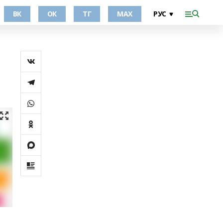
ВК
ОК
ТГ
МАХ