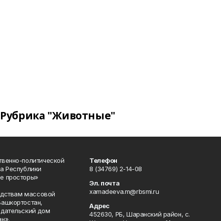
Рубрика "Животные"
твенно-политической
Телефон
а Республики
8 (34769) 2-14-08
е просторы»
Эл. почта
xamadeeva.m@rbsmi.ru
редствам массовой
Башкортостан,
Адрес
здательский дом
452630, РБ, Шаранский район, с.
н».