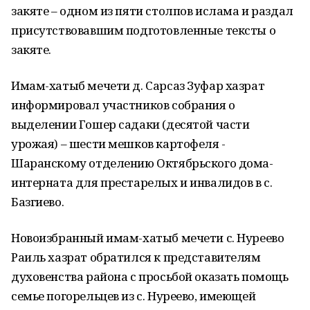
закяте – одном из пяти столпов ислама и раздал
присутствовавшим подготовленные тексты о
закяте.
Имам-хатыб мечети д. Сарсаз Зуфар хазрат
информировал участников собрания о
выделении Гошер садаки (десятой части
урожая) – шести мешков картофеля -
Шаранскому отделению Октябрьского дома-
интерната для престарелых и инвалидов в с.
Базгиево.
Новоизбранный имам-хатыб мечети с. Нуреево
Раиль хазрат обратился к представителям
духовенства района с просьбой оказать помощь
семье погорельцев из с. Нуреево, имеющей