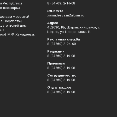
а Республики
8 (34769) 2-14-08
е просторы»
Эл. почта
xamadeeva.m@rbsmi.ru
редствам массовой
Башкортостан,
Адрес
здательский дом
452630, РБ, Шаранский район, с.
н».
Шаран, ул. Центральная, 14
тор) М.Ф. Хамадеева.
Рекламная служба
8 (34769) 2-24-09
Редакция
8 (34769) 2-14-08
Приемная
8 (34769) 2-14-08
Сотрудничество
8 (34769) 2-14-08
Отдел кадров
8 (34769) 2-14-08