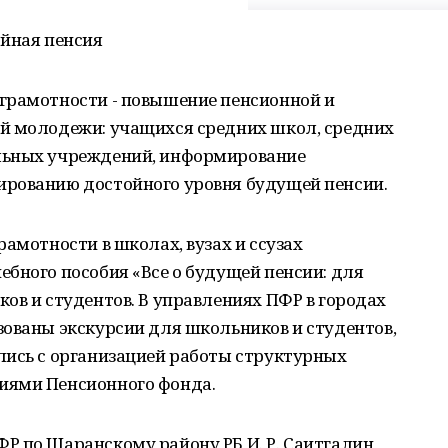
ойная пенсия
грамотности - повышение пенсионной и
й молодежи: учащихся средних школ, средних
льных учреждений, информирование
рованию достойного уровня будущей пенсии.
амотности в школах, вузах и ссузах
бного пособия «Все о будущей пенсии: для
ов и студентов. В управлениях ПФР в городах
зованы экскурсии для школьников и студентов,
лись с организацией работы структурных
иями Пенсионного фонда.
Р по Шаранскому району РБ И. Р. Саитгалин