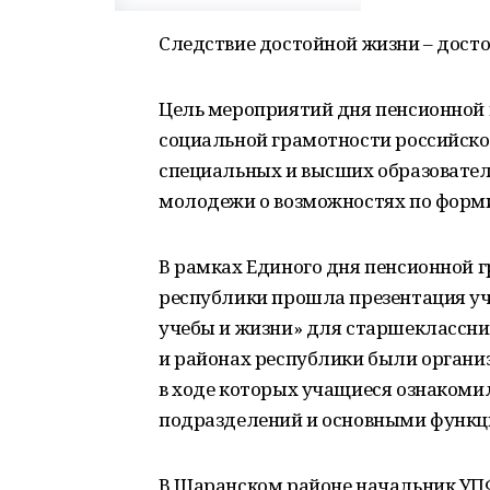
Следствие достойной жизни – дост
Цель мероприятий дня пенсионной 
социальной грамотности российско
специальных и высших образовате
молодежи о возможностях по форми
В рамках Единого дня пенсионной гр
республики прошла презентация уче
учебы и жизни» для старшеклассник
и районах республики были органи
в ходе которых учащиеся ознакоми
подразделений и основными функц
В Шаранском районе начальник УПФ