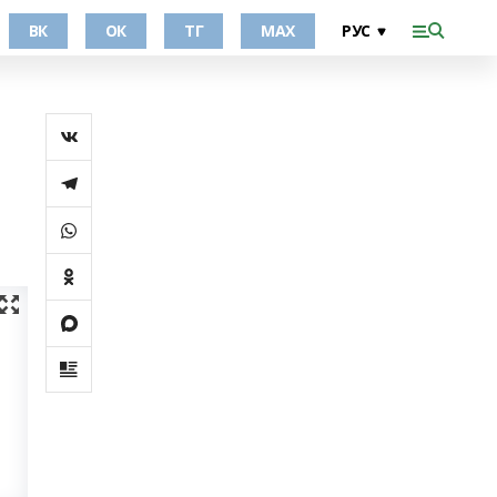
ВК
ОК
ТГ
МАХ