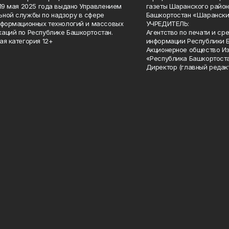
 19 мая 2025 года выдано Управлением
газеты Шаранского район
ной службы по надзору в сфере
Башкортостан «Шарански
нформационных технологий и массовых
УЧРЕДИТЕЛЬ:
аций по Республике Башкортостан.
Агентство по печати и с
ая категория 12+
информации Республики 
Акционерное общество И
«Республика Башкортоста
Директор (главный редак