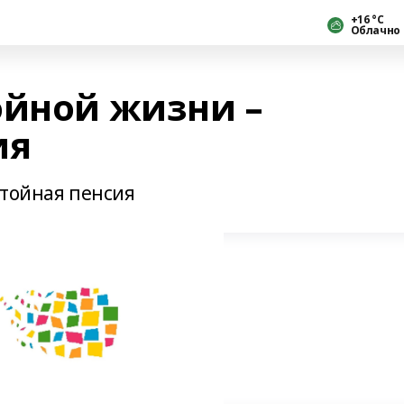
+16 °С
Облачно
ойной жизни –
ия
стойная пенсия