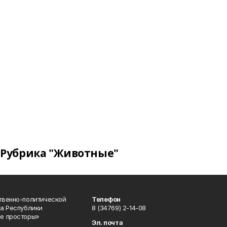
Рубрика "Животные"
твенно-политической
Телефон
а Республики
8 (34769) 2-14-08
е просторы»
Эл. почта