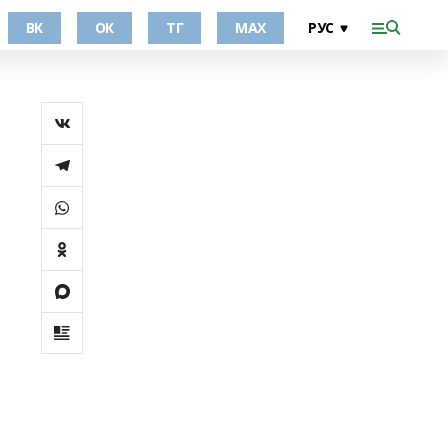
ВК
ОК
ТГ
МАХ