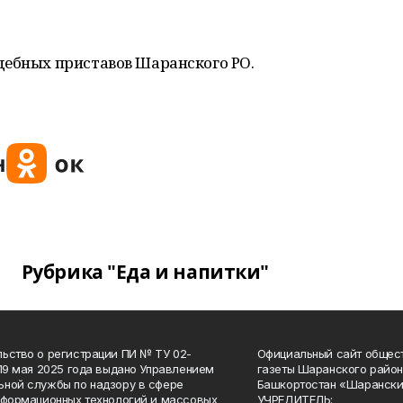
дебных приставов Шаранского РО.
Рубрика "Еда и напитки"
ьство о регистрации ПИ № ТУ 02-
Официальный сайт общес
 19 мая 2025 года выдано Управлением
газеты Шаранского район
ной службы по надзору в сфере
Башкортостан «Шарански
нформационных технологий и массовых
УЧРЕДИТЕЛЬ: