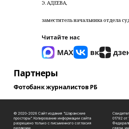
Э. АДЕЕВА,
заместитель начальника отдела су
Читайте нас
Партнеры
Фотобанк журналистов РБ
© 2020-2026 Сайт издания "Шаранские
Свидетел
просторы". Копирование информации сайта
01792 от
разрешено только с письменного согласия
Федераль
редакции.
связи, и