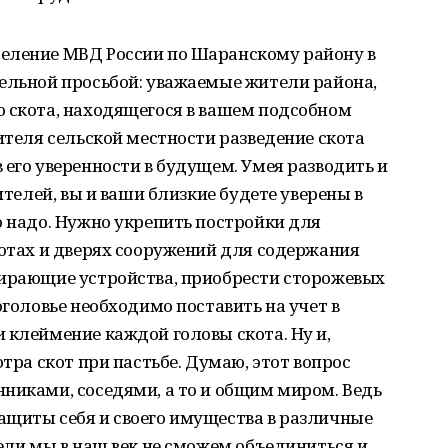
еление МВД России по Шаранскому району в
тельной просьбой: уважаемые жители района,
ю скота, находящегося в вашем подсобном
ителя сельской местности разведение скота
 его уверенности в будущем. Умея разводить и
ителей, вы и ваши близкие будете уверены в
о надо. Нужно укрепить постройки для
ротах и дверях сооружений для содержания
пирающие устройства, приобрести сторожевых
оголовье необходимо поставить на учет в
 клеймение каждой головы скота. Ну и,
отра скот при пастьбе. Думаю, этот вопрос
никами, соседями, а то и общим миром. Ведь
ащиты себя и своего имущества в различные
жели мы в наш век не сможем объединиться и