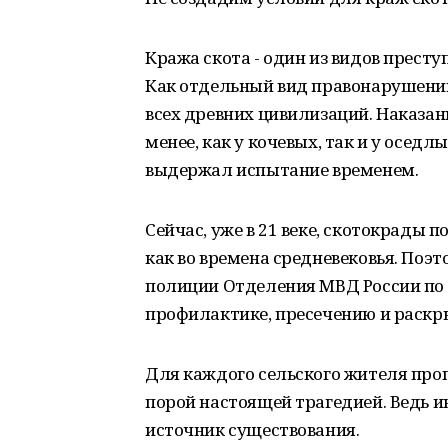
Кража скота - один из видов прест
Как отдельный вид правонарушений
всех древних цивилизаций. Наказан
менее, как у кочевых, так и у осед
выдержал испытание временем.
Сейчас, уже в 21 веке, скотокрады
как во времена средневековья. Поэ
полиции Отделения МВД России по 
профилактике, пресечению и раскр
Для каждого сельского жителя проп
порой настоящей трагедией. Ведь и
источник существования.