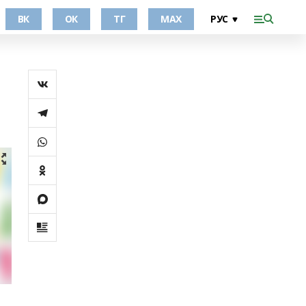
ВК
ОК
ТГ
МАХ