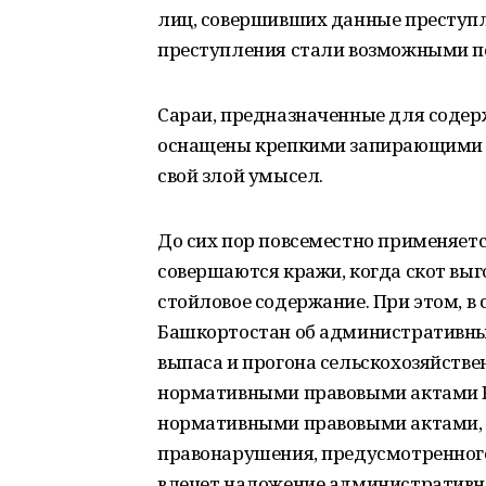
лиц, совершивших данные преступл
преступления стали возможными п
Сараи, предназначенные для содерж
оснащены крепкими запирающими у
свой злой умысел.
До сих пор повсеместно применяетс
совершаются кражи, когда скот выг
стойловое содержание. При этом, в с
Башкортостан об административны
выпаса и прогона сельскохозяйств
нормативными правовыми актами 
нормативными правовыми актами, е
правонарушения, предусмотренног
влечет наложение административно