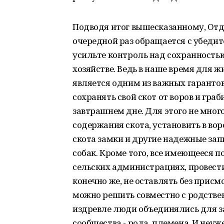
Подводя итог вышесказанному, Отд
очередной раз обращается с убеди
усильте контроль над сохранность
хозяйстве. Ведь в наше время для ж
является одним из важных гарантов
сохранять свой скот от воров и граб
завтрашнем дне. Для этого не мног
содержания скота, установить в во
скота замки и другие надежные за
собак. Кроме того, все имеющееся п
сельских администрациях, провести
конечно же, не оставлять без присм
можно решить совместно с родствен
издревле люди объединялись для з
сообщества - рода, племена. И неу