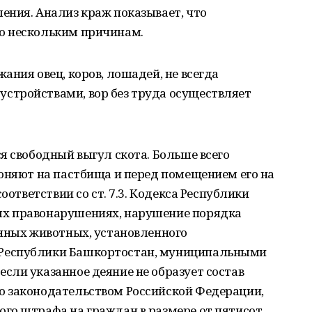
ения. Анализ краж показывает, что
о нескольким причинам.
ания овец, коров, лошадей, не всегда
стройствами, вор без труда осуществляет
я свободный выгул скота. Больше всего
оняют на пастбища и перед помещением его на
оответствии со ст. 7.3. Кодекса Республики
х правонарушениях, нарушение порядка
енных животных, установленного
Республики Башкортостан, муниципальными
сли указанное деяние не образует состав
о законодательством Российской Федерации,
го штрафа на граждан в размере от пятисот