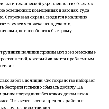
ловья и технической укрепленности объектов.
 не освещенных помещениях и загонах, туда
о. Сторожевая охрана сводится к наличию
тве случаев человека ненадежного,
итками, не способного к быстрому
 сотрудники полиции принимают все возможные
преступлений, который является проблемным
 селян.
только забота полиции. Скотокрадство набирает
ть беспрепятственно сбывать добычу. На
 рынке посредники без всяких документов
ясо. И вывезти скот за пределы района и
ых трудов не составляет.