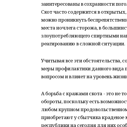
заинтересованы в сохранности пого
Скот часто содержится в открытых,
можно проникнуть беспрепятственн
места ночлега сторожа, в большинс
злоупотребляющего спиртными нап
реагированию в сложной ситуации.
Учитывая все эти обстоятельства,
меры профилактики данного вида 
вопросом и влияет на уровень жизни
А борьба с кражами скота - это не 
обороты, поскольку есть возможнос
любом крупном продовольственном
приобретают у сбытчика краденое м
республики на сегодня для них особ