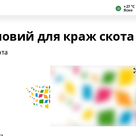
+27 °С
Ясно
ловий для краж скота
ота
та