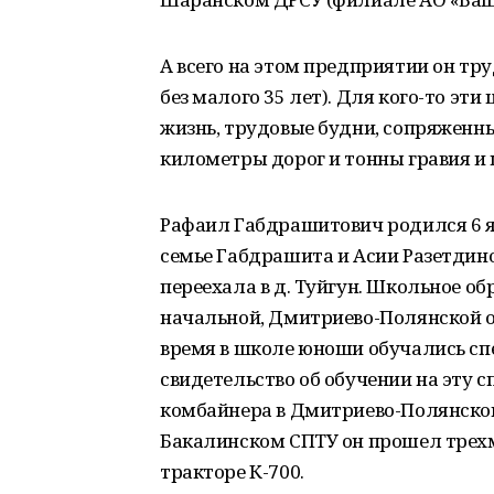
А всего на этом предприятии он тр
без малого 35 лет). Для кого-то эти
жизнь, трудовые будни, сопряженны
километры дорог и тонны гравия и 
Рафаил Габдрашитович родился 6 ян
семье Габдрашита и Асии Разетдино
переехала в д. Туйгун. Школьное об
начальной, Дмитриево-Полянской о
время в школе юноши обучались сп
свидетельство об обучении на эту 
комбайнера в Дмитриево-Полянском
Бакалинском СПТУ он прошел трех
тракторе К-700.