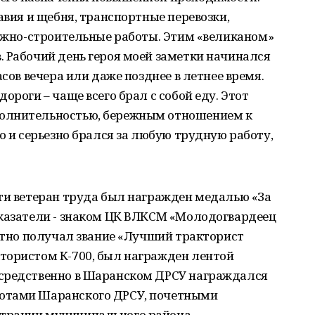
авия и щебня, транспортные перевозки,
рожно-строительные работы. Этим «великаном»
 Рабочий день героя моей заметки начинался
асов вечера или даже позднее в летнее время.
ороги – чаще всего брал с собой еду. Этот
олнительностью, бережным отношением к
о и серьезно брался за любую трудную работу,
ти ветеран труда был награжден медалью «За
оказатели - знаком ЦК ВЛКСМ «Молодогвардеец
ратно получал звание «Лучший тракторист
тористом К-700, был награжден лентой
осредственно в Шаранском ДРСУ награждался
отами Шаранского ДРСУ, почетными
трации муниципального района,