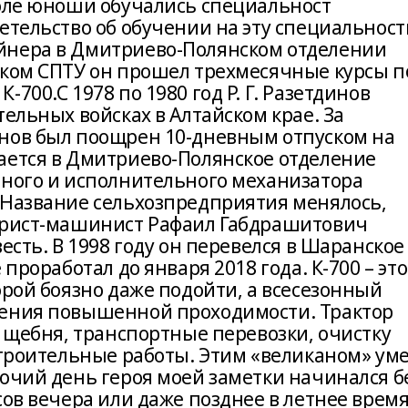
коле юноши обучались специальност
етельство об обучении на эту специальност
йнера в Дмитриево-Полянском отделении
ском СПТУ он прошел трехмесячные курсы п
700.С 1978 по 1980 год Р. Г. Разетдинов
тельных войсках в Алтайском крае. За
нов был поощрен 10-дневным отпуском на
ается в Дмитриево-Полянское отделение
тного и исполнительного механизатора
 Название сельхозпредприятия менялось,
торист-машинист Рафаил Габдрашитович
есть. В 1998 году он перевелся в Шаранское
 проработал до января 2018 года. К-700 – это
орой боязно даже подойти, а всесезонный
чения повышенной проходимости. Трактор
и щебня, транспортные перевозки, очистку
строительные работы. Этим «великаном» ум
очий день героя моей заметки начинался б
сов вечера или даже позднее в летнее время