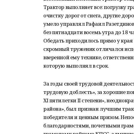
Трактор выполняет все: погрузку гр
очистку дорог от снега, другие до
умело управлял Рафаил Разетдинов.
без пятнадцати восемь утра до 18 ч
Обедать приходилось прямо у края д
скромный труженик отличался исп
вверенной ему технике, ответственн
которую выполнял в срок.
За годы своей трудовой деятельнос
трудовую доблесть», за хорошие п
XI пятилетки II степени», неоднок
района», был признан лучшим трак
победителя и ценным призом. Неп
благодарностями, почетными грам
грамотами райкома КПСС, админис