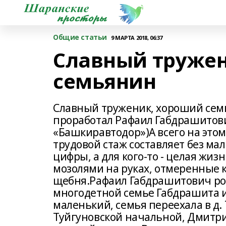
Общие статьи
9 МАРТА 2018, 06:37
Славный тружен
семьянин
Славный труженик, хороший семь
проработал Рафаил Габдрашитов
«Башкиравтодор»)А всего на этом
трудовой стаж составляет без мал
цифры, а для кого-то - целая жиз
мозолями на руках, отмеренные 
щебня.Рафаил Габдрашитович роди
многодетной семье Габдрашита и
маленький, семья переехала в д.
Туйгуновской начальной, Дмитр