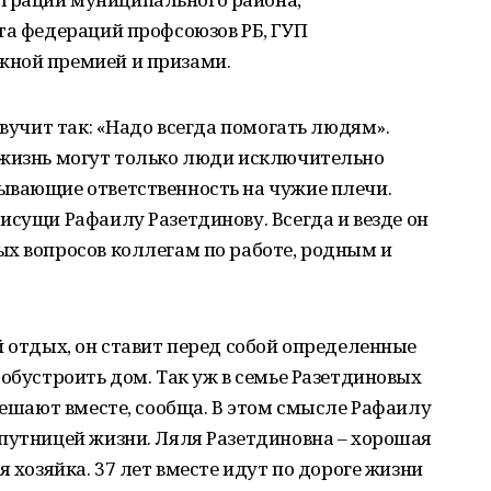
та федераций профсоюзов РБ, ГУП
жной премией и призами.
звучит так: «Надо всегда помогать людям».
 жизнь могут только люди исключительно
ывающие ответственность на чужие плечи.
исущи Рафаилу Разетдинову. Всегда и везде он
х вопросов коллегам по работе, родным и
й отдых, он ставит перед собой определенные
 обустроить дом. Так уж в семье Разетдиновых
 решают вместе, сообща. В этом смысле Рафаилу
путницей жизни. Ляля Разетдиновна – хорошая
я хозяйка. 37 лет вместе идут по дороге жизни