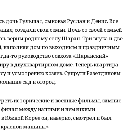
ь дочь Гульшат, сыновья Руслан и Денис. Все
ние, создали свои семьи. Дочь со своей семьей
ись верны родному селу Шаран. Три внука и две
й, наполняя дом по выходным и праздничным
гда-то руководство совхоза «Шаранский»
иру в двухквартирном доме. Теперь квартира
усу и усмотрению хозяев. Супруги Разетдиновы
большие сад и огород.
реть исторические и военные фильмы, зимние
т и финал между нашими и немецкими
в Южной Корее он, наверно, смотрел и был
й красной машины».