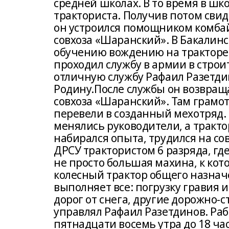
средней школах. В то время в ш
тракториста. Получив потом свид
он устроился помощником комба
совхоза «Шаранский». В Бакалин
обучению вождению на тракторе К-
проходил службу в армии в строи
отличную службу Рафаил Разетди
Родину.После службы он возвращ
совхоза «Шаранский». Там грамо
перевели в созданный мехотряд.
менялись руководители, а трак
набирался опыта, трудился на сов
ДРСУ трактористом 6 разряда, где
не просто большая махина, к кот
колесный трактор общего назна
выполняет все: погрузку гравия 
дорог от снега, другие дорожно-
управлял Рафаил Разетдинов. Раб
пятнадцати восемь утра до 18 ча