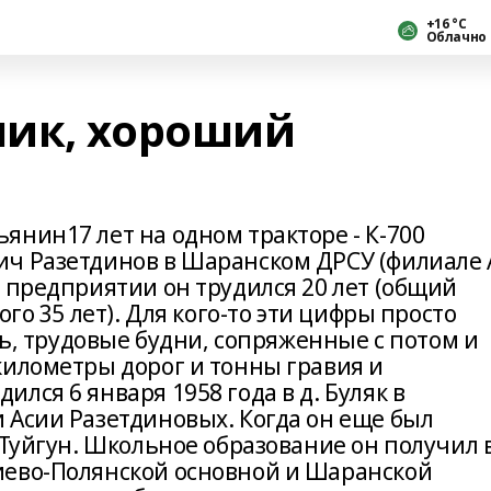
+16 °С
Облачно
ик, хороший
янин17 лет на одном тракторе - К-700
ич Разетдинов в Шаранском ДРСУ (филиале
 предприятии он трудился 20 лет (общий
ого 35 лет). Для кого-то эти цифры просто
нь, трудовые будни, сопряженные с потом и
километры дорог и тонны гравия и
лся 6 января 1958 года в д. Буляк в
 Асии Разетдиновых. Когда он еще был
 Туйгун. Школьное образование он получил 
иево-Полянской основной и Шаранской