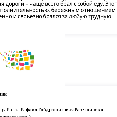
 дороги – чаще всего брал с собой еду. Это
сполнительностью, бережным отношением 
енно и серьезно брался за любую трудную
нин
проработал Рафаил Габдрашитович Разетдинов в
шкиравтодор»)