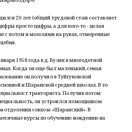
удился 20 лет (общий трудовой стаж составляет
 цифры просто цифры, а для кого-то - целая
е с потом и мозолями на руках, отмеренные
щебня.
варя 1958 года в д. Буляк в многодетной
вых. Когда он еще был маленький, семья
разование он получил в Туйгуновской
сновной и Шаранской средней школах. В то
ециальност тракториста. Получив потом
специальность, он устроился помощником
 отделении совхоза «Шаранский». В
месячные курсы по обучению вождению на