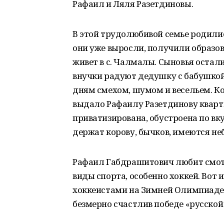
Рафаил и Ляля Разетдиновы.
В этой трудолюбивой семье родилис
они уже выросли, получили образова
живет в с. Чалмалы. Сыновья остал
внучки радуют дедушку с бабушко
дням смехом, шумом и весельем. Ко
выдало Рафаилу Разетдинову кварт
приватизирована, обустроена по вк
держат корову, бычков, имеются не
Рафаил Габдрашитович любит смот
виды спорта, особенно хоккей. Во
хоккеистами на Зимней Олимпиаде 
безмерно счастлив победе «русско