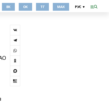
ВК
ОК
ТГ
МАХ
 АО
в