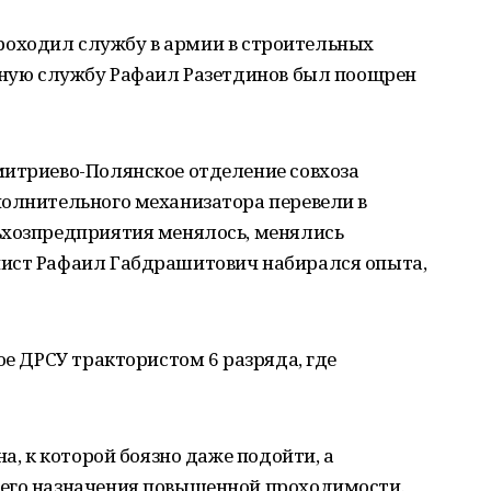
в проходил службу в армии в строительных
ичную службу Рафаил Разетдинов был поощрен
митриево-Полянское отделение совхоза
полнительного механизатора перевели в
ьхозпредприятия менялось, менялись
нист Рафаил Габдрашитович набирался опыта,
ое ДРСУ трактористом 6 разряда, где
на, к которой боязно даже подойти, а
его назначения повышенной проходимости.