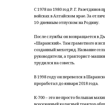
С 1978 по 1980 год Р. Г. Разетдино
войсках в Алтайском крае. За отл
10-дневным отпуском на Родину.
После службы он возвращается в Д
«Шаранский». Там грамотного и ис
созданный мехотряд. Название сел
руководители, а тракторист-маши
трудился на совесть.
В 1998 году он перевелся в Шаранск
проработал до января 2018 года.
К-700 – это не просто большая махи
всесезонный колесный трактор общ