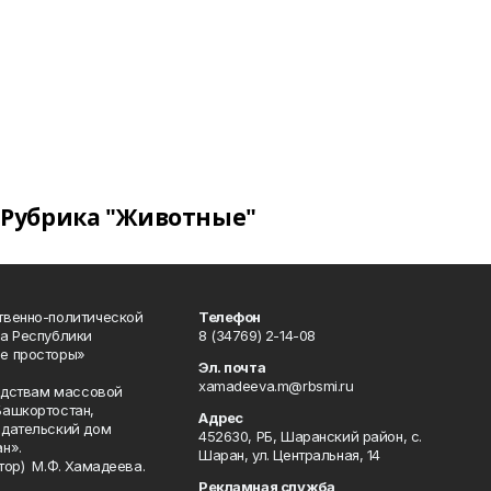
Рубрика "Животные"
твенно-политической
Телефон
а Республики
8 (34769) 2-14-08
е просторы»
Эл. почта
xamadeeva.m@rbsmi.ru
редствам массовой
Башкортостан,
Адрес
здательский дом
452630, РБ, Шаранский район, с.
н».
Шаран, ул. Центральная, 14
тор) М.Ф. Хамадеева.
Рекламная служба