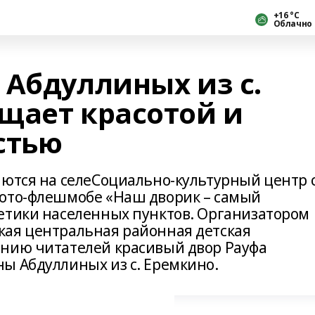
+16 °С
Облачно
 Абдуллиных из с.
щает красотой и
стью
аются на селеСоциально-культурный центр с
фото-флешмобе «Наш дворик – самый
етики населенных пунктов. Организатором
кая центральная районная детская
анию читателей красивый двор Рауфа
ы Абдуллиных из с. Еремкино.