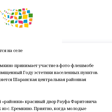
ся на селе
емкино принимает участие в фото-флешмобе
священный Году эстетики населенных пунктов.
яется Шаранская центральная районная
 «районки» красивый двор Рауфа Фаритовича
из с. Еремкино. Приятно, когда молодые