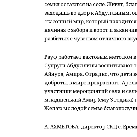
семьи остаются на селе. Живут, бл
заходишь во двор к Абдуллиным, ощ
сказочный мир, который находится 
начиная с забора и ворот и заканчи
разбитых с чувством отличного вку
Рауф работает вахтовым методом в 
Супруги Абдуллины воспитывают т
Айнура, Амира. Отрадно, что дети 
доброты, в мире прекрасного. Арсл
участники мероприятий села и сел
младшенький Амир (ему 3 годика) 
Желаю молодой семье благополучия
А. АХМЕТОВА, директор СКЦ с. Ерем