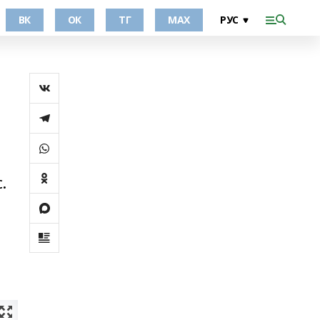
ВК
ОК
ТГ
МАХ
.