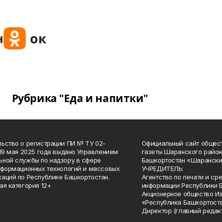
Рубрика "Еда и напитки"
ьство о регистрации ПИ № ТУ 02-
Официальный сайт общес
 19 мая 2025 года выдано Управлением
газеты Шаранского район
ной службы по надзору в сфере
Башкортостан «Шарански
нформационных технологий и массовых
УЧРЕДИТЕЛЬ:
аций по Республике Башкортостан.
Агентство по печати и с
ая категория 12+
информации Республики 
Акционерное общество И
«Республика Башкортоста
Директор (главный редак