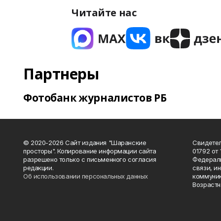
Читайте нас
Партнеры
Фотобанк журналистов РБ
© 2020-2026 Сайт издания "Шаранские
Свидетел
просторы". Копирование информации сайта
01792 от
разрешено только с письменного согласия
Федераль
редакции.
связи, и
Об использовании персональных данных
коммуник
Возрастн