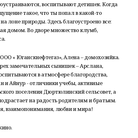
агоустраиваются, воспитывают детишек. Когда
ущение такое, что ты попал в какой-то
на лоне природы. Здесь благоустроено все:
вая домом. Во дворе множество клумб,
са.
ООО « Юганскнефтегаз», Алена – домохозяйка.
рех замечательных сынишек – Арслана,
воспитываются в атмосфере благородства,
ан и Айнур - отличники учебы, активные
ьского поселения Дюртюлинский сельсовет, а
подрастает на радость родителям и братьям.
, взаимопонимания, любви и мира!
кино.