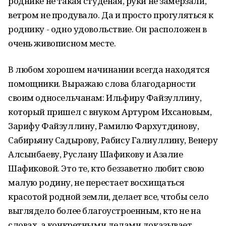
роднике не такая студеная, руки не замерзали,
ветром не продувало. Да и просто прогуляться к
роднику - одно удовольствие. Он расположен в
очень живописном месте.
В любом хорошем начинании всегда находятся
помощники. Выражаю слова благодарности
своим односельчанам: Ильфиру Файзуллину,
который пришел с внуком Артуром Ихсановым,
Зарифу Файзуллину, Рамилю Фархутдинову,
Сабирьяну Садырову, Рабису Галиуллину, Венеру
Алсынбаеву, Руслану Шафикову и Азалие
Шафиковой. Это те, кто беззаветно любит свою
малую родину, не перестает восхищаться
красотой родной земли, делает все, чтобы село
выглядело более благоустроенным, кто не на
словах, а конкретными делами доказывает