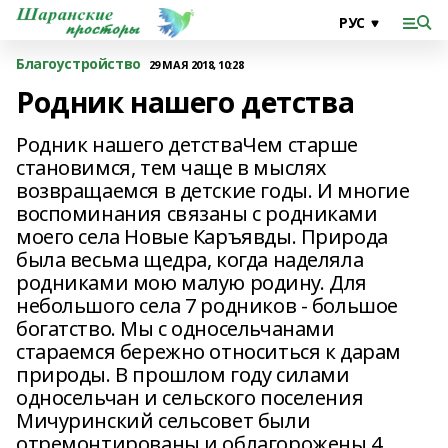
Благоустройство
29 МАЯ 2018, 10:28
Родник нашего детства
Родник нашего детстваЧем старше
становимся, тем чаще в мыслях
возвращаемся в детские годы. И многие
воспоминания связаны с родниками
моего села Новые Каръявды. Природа
была весьма щедра, когда наделяла
родниками мою малую родину. Для
небольшого села 7 родников - большое
богатство. Мы с односельчанами
стараемся бережно относиться к дарам
природы. В прошлом году силами
односельчан и сельского поселения
Мичуринский сельсовет были
отремонтированы и облагорожены 4